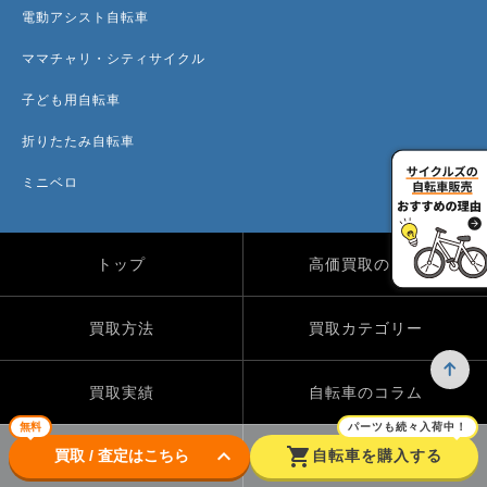
電動アシスト自転車
ママチャリ・シティサイクル
子ども用自転車
折りたたみ自転車
ミニベロ
トップ
高価買取のワケ
買取方法
買取カテゴリー
買取実績
自転車のコラム
無料
パーツも続々入荷中！
keyboard_arrow_down
shopping_cart
買取 / 査定はこちら
自転車を購入する
店舗一覧
よくある質問