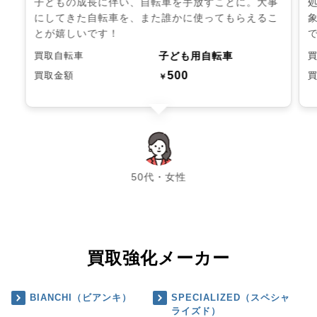
子どもの成長に伴い、自転車を手放すことに。大事
にしてきた自転車を、また誰かに使ってもらえるこ
とが嬉しいです！
子ども用自転車
買取自転車
500
買取金額
￥
chevron_left
chevron_right
50代・女性
買取強化メーカー
BIANCHI（ビアンキ）
SPECIALIZED（スペシャ
ライズド）