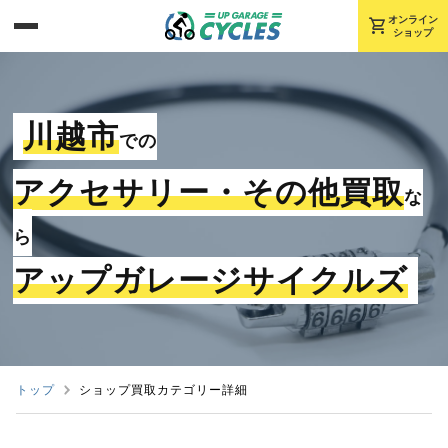
shopping_cart
オンライン
ショップ
川越市
での
アクセサリー・その他買取
な
ら
アップガレージサイクルズ
トップ
ショップ買取カテゴリー詳細