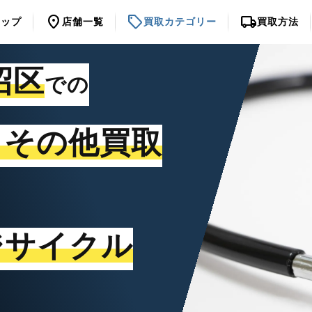
location_on
sell
local_shipping
トップ
店舗一覧
買取カテゴリー
買取方法
沼区
での
・その他買取
ジサイクル