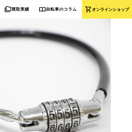
folder_copy
import_contacts
shopping_cart
買取実績
自転車のコラム
オンライン
ショップ