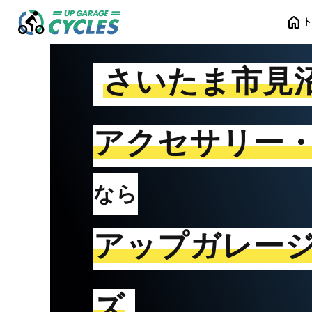
home
さいたま市見
アクセサリー
なら
アップガレー
ズ