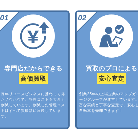
専門店だからできる
買取のプロによる
高価買取
安心査定
長年リユースビジネスに携わって得
創業25年の上場企業のアップガ
たノウハウで、管理コストを大きく
ージグループが運営しています
削減しています。削減した管理コス
富な実績と丁寧な査定で、安心
トはすべて買取額に反映していま
自転車を売却できます！
す。