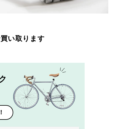
で買い取ります
ク
！