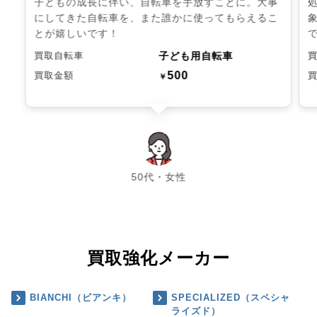
子どもの成長に伴い、自転車を手放すことに。大事
にしてきた自転車を、また誰かに使ってもらえるこ
とが嬉しいです！
子ども用自転車
買取自転車
500
買取金額
￥
chevron_left
chevron_right
50代・女性
買取強化メーカー
BIANCHI（ビアンキ）
SPECIALIZED（スペシャ
ライズド）