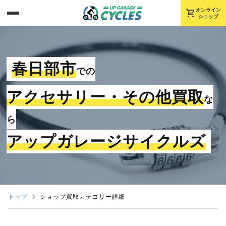
shopping_cart
オンライン
ショップ
春日部市
での
アクセサリー・その他買取
な
ら
アップガレージサイクルズ
トップ
ショップ買取カテゴリー詳細