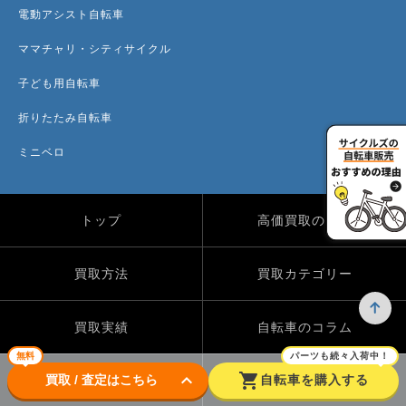
電動アシスト自転車
ママチャリ・シティサイクル
子ども用自転車
折りたたみ自転車
ミニベロ
トップ
高価買取のワケ
買取方法
買取カテゴリー
買取実績
自転車のコラム
無料
パーツも続々入荷中！
keyboard_arrow_down
shopping_cart
買取 / 査定はこちら
自転車を購入する
店舗一覧
よくある質問