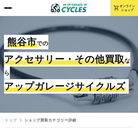
shopping_cart
オンライン
ショップ
熊谷市
での
アクセサリー・その他買取
な
ら
アップガレージサイクルズ
トップ
ショップ買取カテゴリー詳細