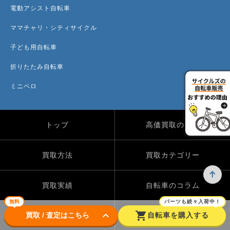
電動アシスト自転車
ママチャリ・シティサイクル
子ども用自転車
折りたたみ自転車
ミニベロ
トップ
高価買取のワケ
買取方法
買取カテゴリー
買取実績
自転車のコラム
無料
パーツも続々入荷中！
keyboard_arrow_down
shopping_cart
買取 / 査定はこちら
自転車を購入する
店舗一覧
よくある質問