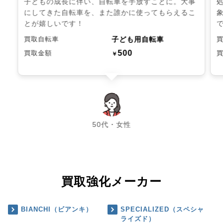
子どもの成長に伴い、自転車を手放すことに。大事
にしてきた自転車を、また誰かに使ってもらえるこ
とが嬉しいです！
子ども用自転車
買取自転車
500
買取金額
￥
chevron_left
chevron_right
50代・女性
買取強化メーカー
BIANCHI（ビアンキ）
SPECIALIZED（スペシャ
ライズド）