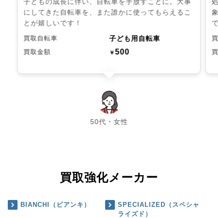
子どもの成長に伴い、自転車を手放すことに。大事
にしてきた自転車を、また誰かに使ってもらえるこ
とが嬉しいです！
子ども用自転車
買取自転車
500
買取金額
￥
chevron_left
chevron_right
50代・女性
買取強化メーカー
BIANCHI（ビアンキ）
SPECIALIZED（スペシャ
ライズド）