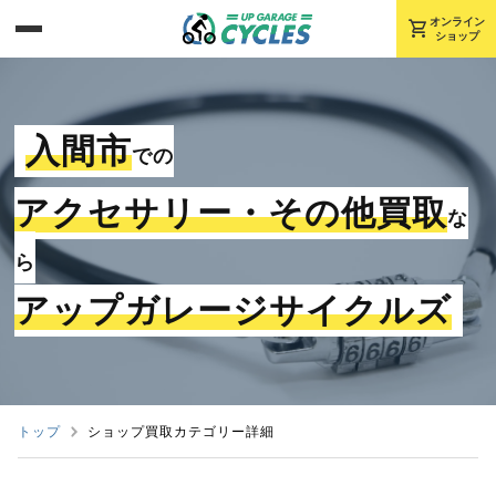
shopping_cart
オンライン
ショップ
入間市
での
アクセサリー・その他買取
な
ら
アップガレージサイクルズ
トップ
ショップ買取カテゴリー詳細