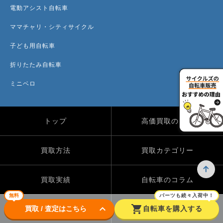
電動アシスト自転車
ママチャリ・シティサイクル
子ども用自転車
折りたたみ自転車
ミニベロ
トップ
高価買取のワケ
買取方法
買取カテゴリー
買取実績
自転車のコラム
無料
パーツも続々入荷中！
keyboard_arrow_down
shopping_cart
買取 / 査定はこちら
自転車を購入する
店舗一覧
よくある質問