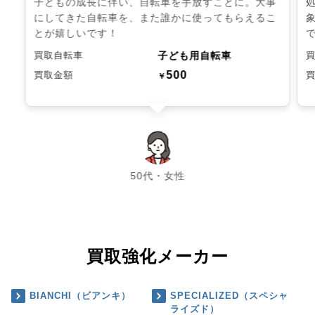
子どもの成長に伴い、自転車を手放すことに。大事
にしてきた自転車を、また誰かに使ってもらえるこ
とが嬉しいです！
子ども用自転車
買取自転車
500
買取金額
￥
chevron_left
chevron_right
50代・女性
買取強化メーカー
BIANCHI（ビアンキ）
SPECIALIZED（スペシャ
ライズド）