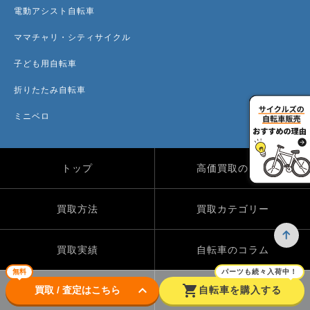
電動アシスト自転車
ママチャリ・シティサイクル
子ども用自転車
折りたたみ自転車
ミニベロ
トップ
高価買取のワケ
買取方法
買取カテゴリー
買取実績
自転車のコラム
無料
パーツも続々入荷中！
keyboard_arrow_down
shopping_cart
買取 / 査定はこちら
自転車を購入する
店舗一覧
よくある質問