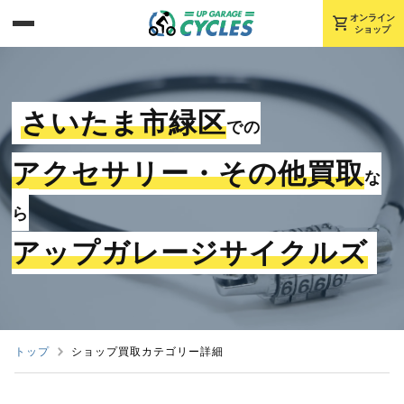
shopping_cart
オンライン
ショップ
さいたま市緑区
での
アクセサリー・その他買取
な
ら
アップガレージサイクルズ
トップ
ショップ買取カテゴリー詳細