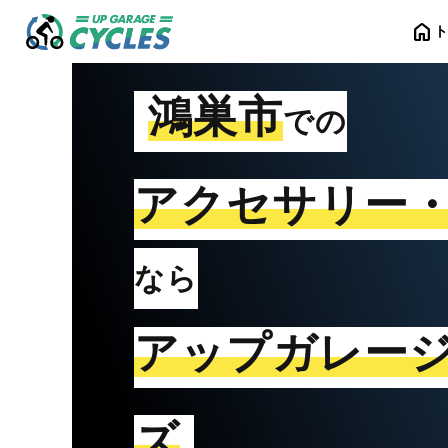
home
鴻巣市
での
アクセサリー
なら
アップガレー
ズ