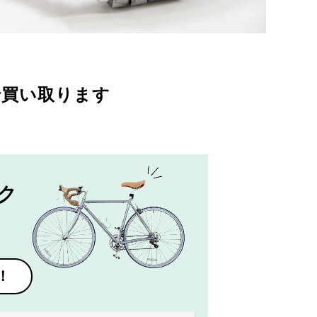
で買い取ります
ク
！