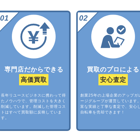
専門店だからできる
買取のプロによる
高価買取
安心査定
長年リユースビジネスに携わって得
創業25年の上場企業のアップガ
たノウハウで、管理コストを大きく
ージグループが運営しています
削減しています。削減した管理コス
富な実績と丁寧な査定で、安心
トはすべて買取額に反映していま
自転車を売却できます！
す。