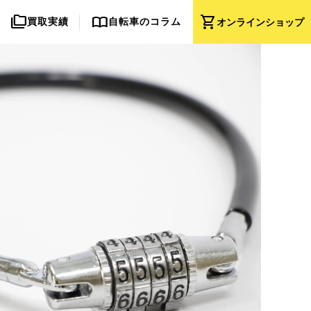
folder_copy
import_contacts
shopping_cart
買取実績
自転車のコラム
オンライン
ショップ