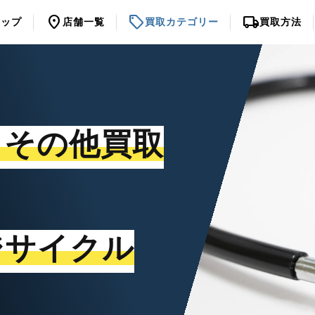
location_on
sell
local_shipping
トップ
店舗一覧
買取カテゴリー
買取方法
・その他買取
ジサイクル