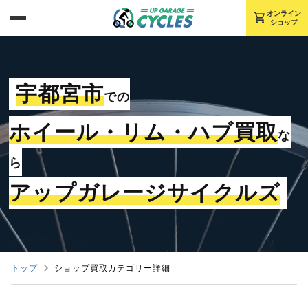
shopping_cart
オンライン
ショップ
宇都宮市
での
ホイール・リム・ハブ買取
な
ら
アップガレージサイクルズ
トップ
ショップ買取カテゴリー詳細