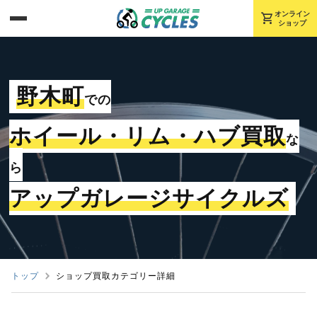
shopping_cart
オンライン
ショップ
野木町
での
ホイール・リム・ハブ買取
な
ら
アップガレージサイクルズ
トップ
ショップ買取カテゴリー詳細