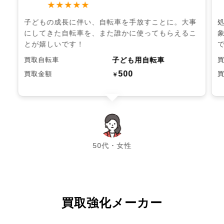
★★★★★
子どもの成長に伴い、自転車を手放すことに。大事
にしてきた自転車を、また誰かに使ってもらえるこ
とが嬉しいです！
子ども用自転車
買取自転車
500
買取金額
￥
chevron_left
chevron_right
50代・女性
買取強化メーカー