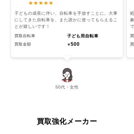
★★★★★
子どもの成長に伴い、自転車を手放すことに。大事
にしてきた自転車を、また誰かに使ってもらえるこ
とが嬉しいです！
子ども用自転車
買取自転車
500
買取金額
￥
chevron_left
chevron_right
50代・女性
買取強化メーカー