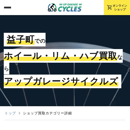
shopping_cart
オンライン
ショップ
益子町
での
ホイール・リム・ハブ買取
な
ら
アップガレージサイクルズ
トップ
ショップ買取カテゴリー詳細