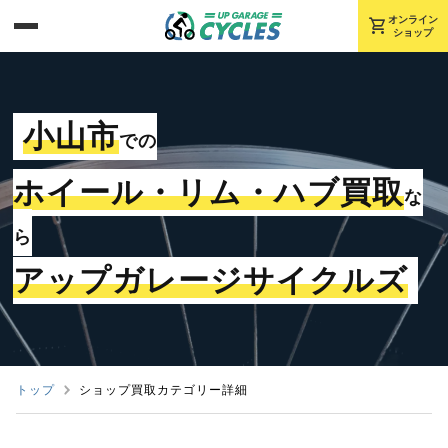
shopping_cart
オンライン
ショップ
小山市
での
ホイール・リム・ハブ買取
な
ら
アップガレージサイクルズ
トップ
ショップ買取カテゴリー詳細