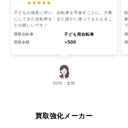
★★★★★
子どもの成長に伴い、自転車を手放すことに。大事
にしてきた自転車を、また誰かに使ってもらえるこ
とが嬉しいです！
子ども用自転車
買取自転車
500
買取金額
￥
chevron_left
chevron_right
50代・女性
買取強化メーカー