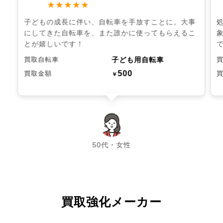
★★★★★
子どもの成長に伴い、自転車を手放すことに。大事
にしてきた自転車を、また誰かに使ってもらえるこ
とが嬉しいです！
子ども用自転車
買取自転車
500
買取金額
￥
chevron_left
chevron_right
50代・女性
買取強化メーカー