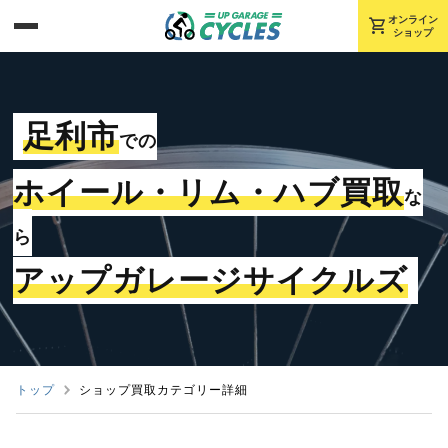
shopping_cart
オンライン
ショップ
足利市
での
ホイール・リム・ハブ買取
な
ら
アップガレージサイクルズ
トップ
ショップ買取カテゴリー詳細