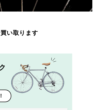
で買い取ります
ク
！