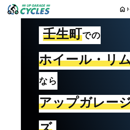
home
壬生町
での
ホイール・リ
なら
アップガレー
ズ