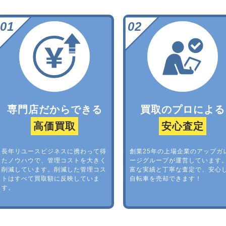
専門店だからできる
買取のプロによる
高価買取
安心査定
長年リユースビジネスに携わって得
創業25年の上場企業のアップガ
たノウハウで、管理コストを大きく
ージグループが運営しています
削減しています。削減した管理コス
富な実績と丁寧な査定で、安心
トはすべて買取額に反映していま
自転車を売却できます！
す。