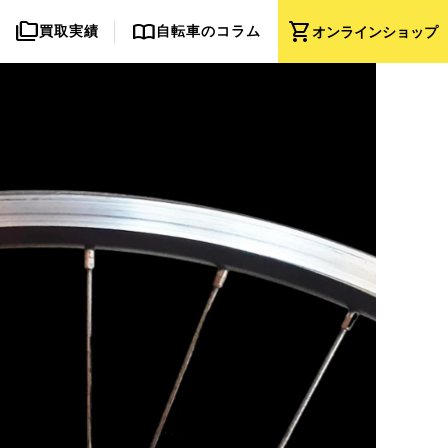
folder_copy
import_contacts
shopping_cart
買取実績
自転車のコラム
オンライン
ショップ