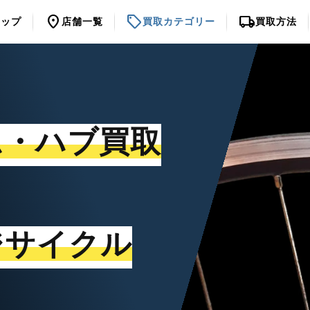
location_on
sell
local_shipping
トップ
店舗一覧
買取カテゴリー
買取方法
ム・ハブ買取
ジサイクル