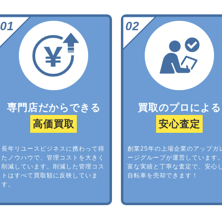
専門店だからできる
買取のプロによる
高価買取
安心査定
長年リユースビジネスに携わって得
創業25年の上場企業のアップガ
たノウハウで、管理コストを大きく
ージグループが運営しています
削減しています。削減した管理コス
富な実績と丁寧な査定で、安心
トはすべて買取額に反映していま
自転車を売却できます！
す。