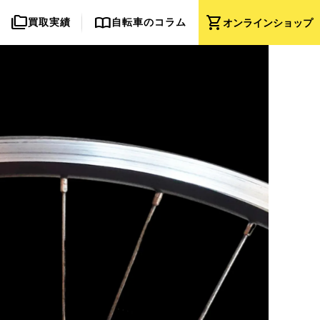
folder_copy
import_contacts
shopping_cart
買取実績
自転車のコラム
オンライン
ショップ