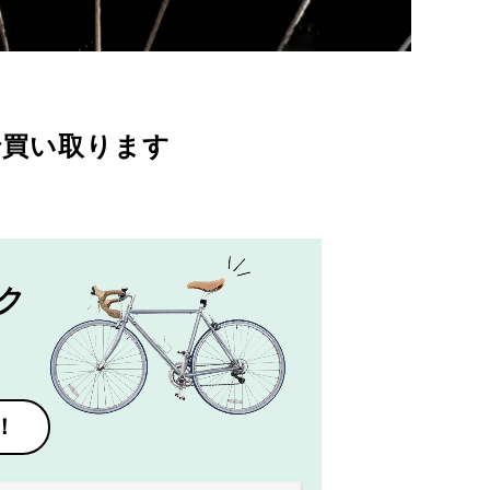
で買い取ります
ク
！