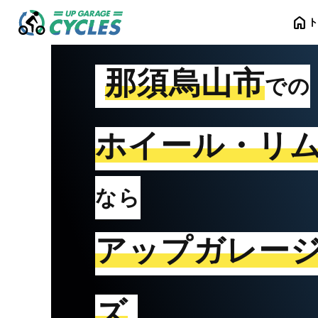
home
那須烏山市
での
ホイール・リ
なら
アップガレー
ズ