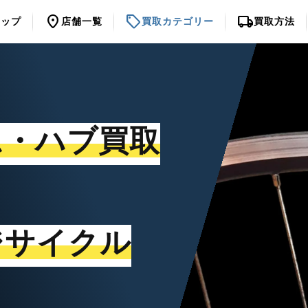
location_on
sell
local_shipping
トップ
店舗一覧
買取カテゴリー
買取方法
ム・ハブ買取
ジサイクル