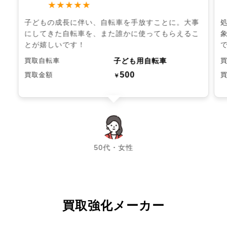
★★★★★
子どもの成長に伴い、自転車を手放すことに。大事
にしてきた自転車を、また誰かに使ってもらえるこ
とが嬉しいです！
子ども用自転車
買取自転車
500
買取金額
￥
chevron_left
chevron_right
50代・女性
買取強化メーカー