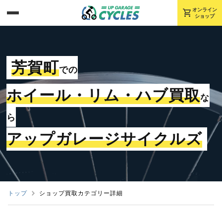
shopping_cart
オンライン
ショップ
芳賀町
での
ホイール・リム・ハブ買取
な
ら
アップガレージサイクルズ
トップ
ショップ買取カテゴリー詳細