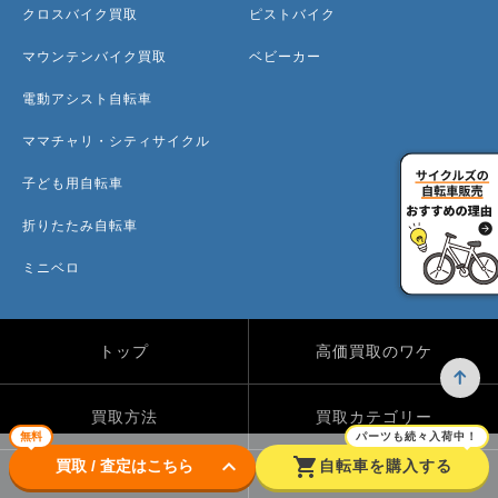
クロスバイク買取
ピストバイク
マウンテンバイク買取
ベビーカー
電動アシスト自転車
ママチャリ・シティサイクル
子ども用自転車
折りたたみ自転車
ミニベロ
トップ
高価買取のワケ
買取方法
買取カテゴリー
無料
パーツも続々入荷中！
keyboard_arrow_down
shopping_cart
買取 / 査定はこちら
自転車を購入する
買取実績
自転車のコラム