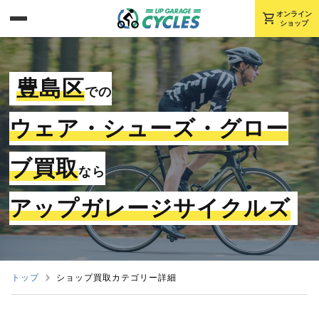
shopping_cart
オンライン
ショップ
豊島区
での
ウェア・シューズ・グロー
ブ買取
なら
アップガレージサイクルズ
トップ
ショップ買取カテゴリー詳細