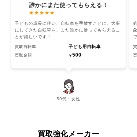
誰かにまた使ってもらえる！
★★★★★
子どもの成長に伴い、自転車を手放すことに。大事
にしてきた自転車を、また誰かに使ってもらえるこ
とが嬉しいです！
子ども用自転車
買取自転車
500
買取金額
￥
chevron_left
chevron_right
50代・女性
買取強化メーカー