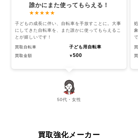
誰かにまた使ってもらえる！
★★★★★
子どもの成長に伴い、自転車を手放すことに。大事
にしてきた自転車を、また誰かに使ってもらえるこ
とが嬉しいです！
子ども用自転車
買取自転車
500
買取金額
￥
chevron_left
chevron_right
50代・女性
買取強化メーカー