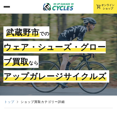
shopping_cart
オンライン
ショップ
武蔵野市
での
ウェア・シューズ・グロー
ブ買取
なら
アップガレージサイクルズ
トップ
ショップ買取カテゴリー詳細