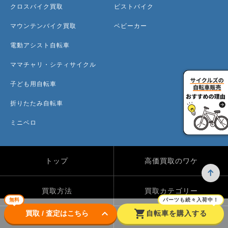
クロスバイク買取
ピストバイク
マウンテンバイク買取
ベビーカー
電動アシスト自転車
ママチャリ・シティサイクル
子ども用自転車
折りたたみ自転車
ミニベロ
トップ
高価買取のワケ
買取方法
買取カテゴリー
無料
パーツも続々入荷中！
keyboard_arrow_down
shopping_cart
買取 / 査定はこちら
自転車を購入する
買取実績
自転車のコラム