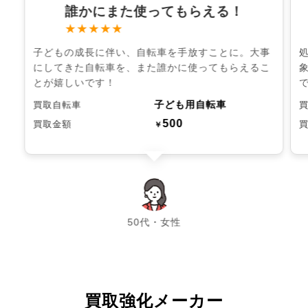
誰かにまた使ってもらえる！
★★★★★
子どもの成長に伴い、自転車を手放すことに。大事
にしてきた自転車を、また誰かに使ってもらえるこ
とが嬉しいです！
子ども用自転車
買取自転車
500
買取金額
￥
chevron_left
chevron_right
50代・女性
買取強化メーカー