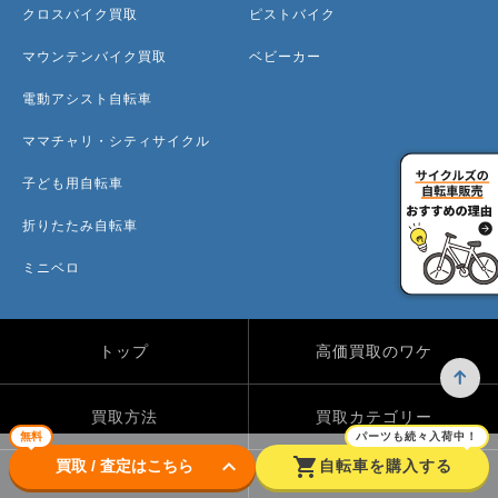
クロスバイク買取
ピストバイク
マウンテンバイク買取
ベビーカー
電動アシスト自転車
ママチャリ・シティサイクル
子ども用自転車
折りたたみ自転車
ミニベロ
トップ
高価買取のワケ
買取方法
買取カテゴリー
無料
パーツも続々入荷中！
keyboard_arrow_down
shopping_cart
買取 / 査定はこちら
自転車を購入する
買取実績
自転車のコラム