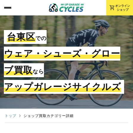
shopping_cart
オンライン
ショップ
台東区
での
ウェア・シューズ・グロー
ブ買取
なら
アップガレージサイクルズ
トップ
ショップ買取カテゴリー詳細