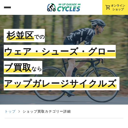
shopping_cart
オンライン
ショップ
杉並区
での
ウェア・シューズ・グロー
ブ買取
なら
アップガレージサイクルズ
トップ
ショップ買取カテゴリー詳細