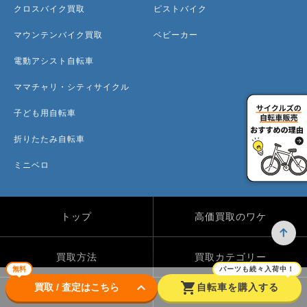
クロスバイク買取
ピストバイク
マウンテンバイク買取
ベビーカー
電動アシスト自転車
ママチャリ・シティサイクル
子ども用自転車
折りたたみ自転車
ミニベロ
トップ
高価買取のワケ
買取方法
買取カテゴリー
無料
パーツも続々入荷中！
keyboard_arrow_down
shopping_cart
買取 / 査定はこちら
自転車を購入する
買取実績
自転車のコラム