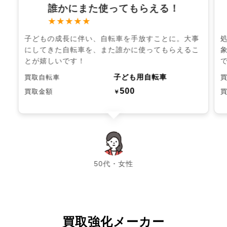
誰かにまた使ってもらえる！
★★★★★
子どもの成長に伴い、自転車を手放すことに。大事
にしてきた自転車を、また誰かに使ってもらえるこ
とが嬉しいです！
子ども用自転車
買取自転車
500
買取金額
￥
chevron_left
chevron_right
50代・女性
買取強化メーカー