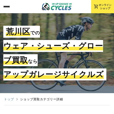
shopping_cart
オンライン
ショップ
荒川区
での
ウェア・シューズ・グロー
ブ買取
なら
アップガレージサイクルズ
トップ
ショップ買取カテゴリー詳細