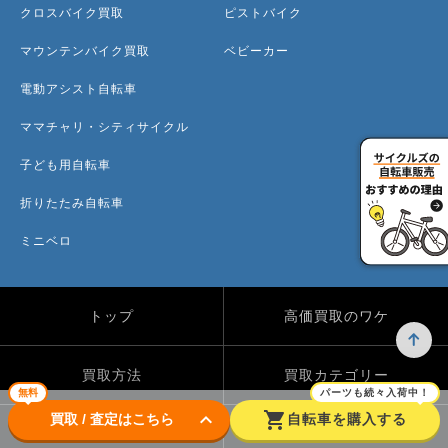
クロスバイク買取
ピストバイク
マウンテンバイク買取
ベビーカー
電動アシスト自転車
ママチャリ・シティサイクル
子ども用自転車
折りたたみ自転車
ミニベロ
トップ
高価買取のワケ
買取方法
買取カテゴリー
無料
パーツも続々入荷中！
keyboard_arrow_down
shopping_cart
買取 / 査定はこちら
自転車を購入する
買取実績
自転車のコラム