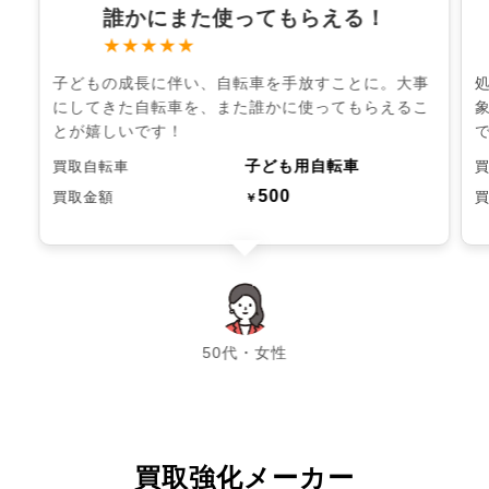
誰かにまた使ってもらえる！
★★★★★
子どもの成長に伴い、自転車を手放すことに。大事
にしてきた自転車を、また誰かに使ってもらえるこ
とが嬉しいです！
子ども用自転車
買取自転車
500
買取金額
￥
chevron_left
chevron_right
50代・女性
買取強化メーカー