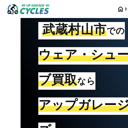
home
武蔵村山市
での
ウェア・シュ
ブ買取
なら
アップガレー