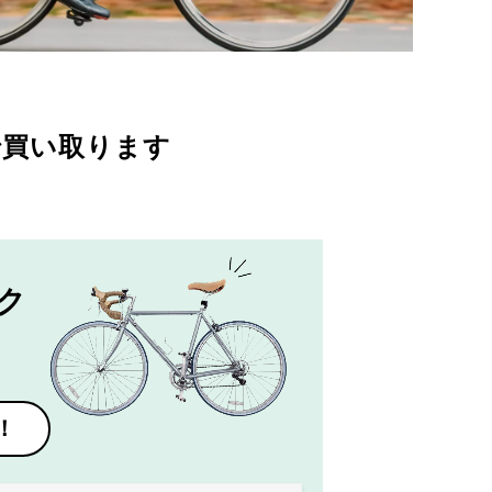
で買い取ります
ク
！