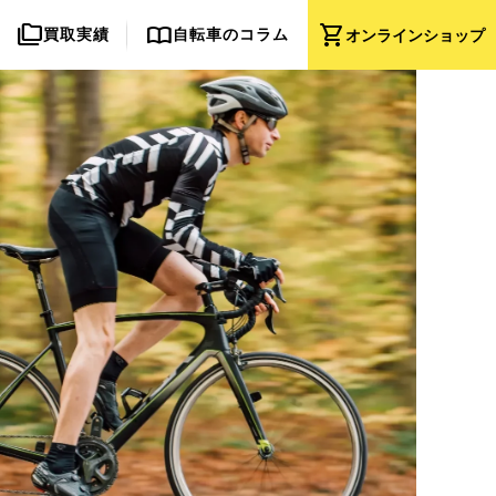
folder_copy
import_contacts
shopping_cart
買取実績
自転車のコラム
オンライン
ショップ