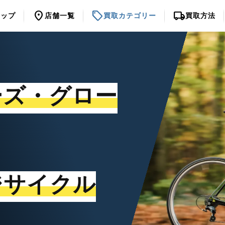
location_on
sell
local_shipping
トップ
店舗一覧
買取カテゴリー
買取方法
ーズ・グロー
ジサイクル