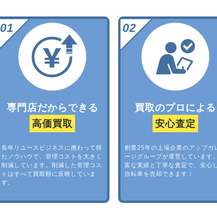
専門店だからできる
買取のプロによる
高価買取
安心査定
長年リユースビジネスに携わって得
創業25年の上場企業のアップガ
たノウハウで、管理コストを大きく
ージグループが運営しています
削減しています。削減した管理コス
富な実績と丁寧な査定で、安心
トはすべて買取額に反映していま
自転車を売却できます！
す。