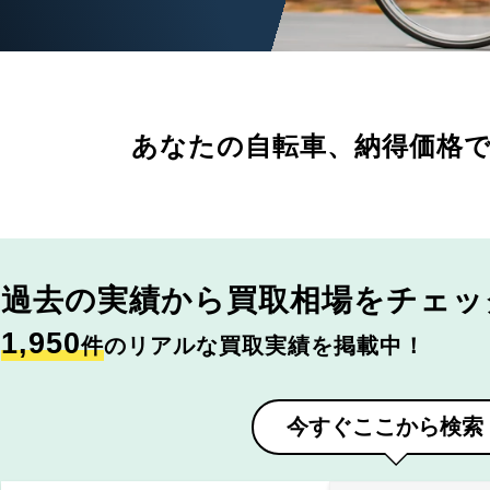
あなたの自転車、
納得価格
過去の実績から
買取相場をチェッ
1,950
件
のリアルな買取実績を掲載中！
今すぐここから検索