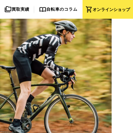
folder_copy
import_contacts
shopping_cart
買取実績
自転車のコラム
オンライン
ショップ