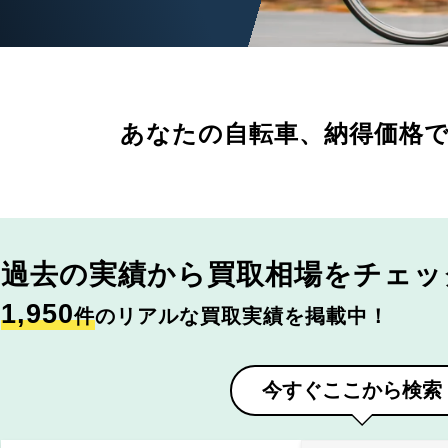
あなたの自転車、
納得価格
過去の実績から
買取相場をチェッ
1,950
件
のリアルな買取実績を掲載中！
今すぐここから検索