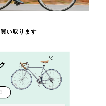
で買い取ります
ク
！