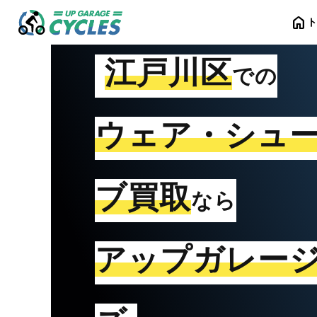
home
江戸川区
での
ウェア・シュ
ブ買取
なら
アップガレー