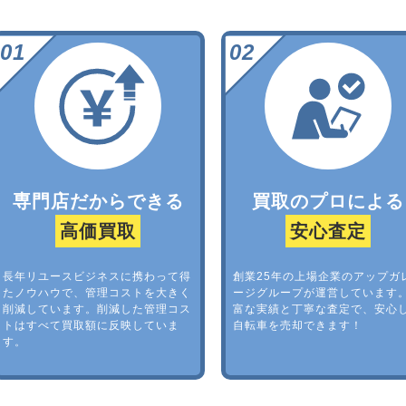
専門店だからできる
買取のプロによる
高価買取
安心査定
長年リユースビジネスに携わって得
創業25年の上場企業のアップガ
たノウハウで、管理コストを大きく
ージグループが運営しています
削減しています。削減した管理コス
富な実績と丁寧な査定で、安心
トはすべて買取額に反映していま
自転車を売却できます！
す。