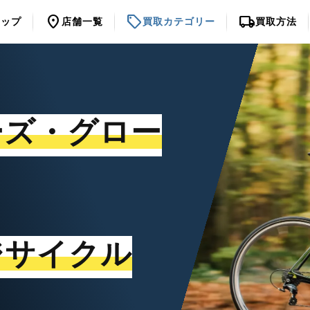
location_on
sell
local_shipping
トップ
店舗一覧
買取カテゴリー
買取方法
ーズ・グロー
ジサイクル