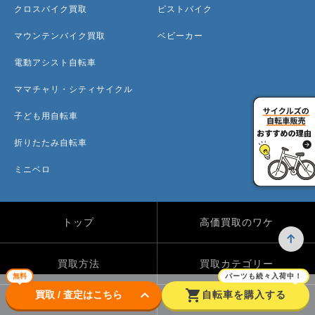
クロスバイク買取
ピストバイク
マウンテンバイク買取
ベビーカー
電動アシスト自転車
ママチャリ・シティサイクル
子ども用自転車
折りたたみ自転車
ミニベロ
トップ
高価買取のワケ
買取方法
買取カテゴリー
無料
パーツも続々入荷中！
keyboard_arrow_down
shopping_cart
買取 / 査定はこちら
自転車を購入する
買取実績
自転車のコラム