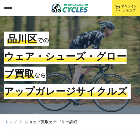
shopping_cart
オンライン
ショップ
品川区
での
ウェア・シューズ・グロー
ブ買取
なら
アップガレージサイクルズ
トップ
ショップ買取カテゴリー詳細