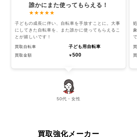
誰かにまた使ってもらえる！
★★★★★
子どもの成長に伴い、自転車を手放すことに。大事
にしてきた自転車を、また誰かに使ってもらえるこ
とが嬉しいです！
子ども用自転車
買取自転車
500
買取金額
￥
chevron_left
chevron_right
50代・女性
買取強化メーカー