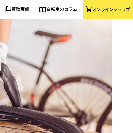
folder_copy
import_contacts
shopping_cart
買取実績
自転車のコラム
オンライン
ショップ