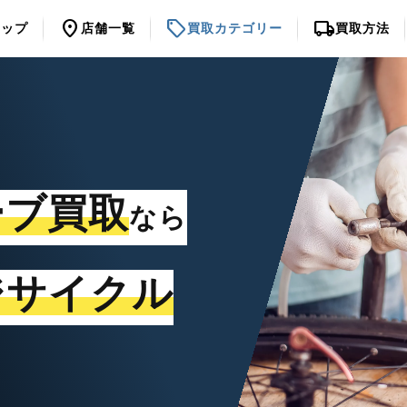
location_on
sell
local_shipping
トップ
店舗一覧
買取カテゴリー
買取方法
ーブ買取
なら
ジサイクル