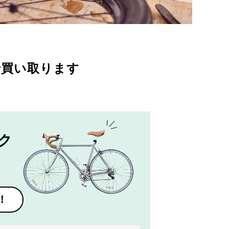
で買い取ります
ク
！