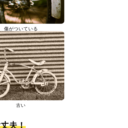
傷がついている
古い
大丈夫！