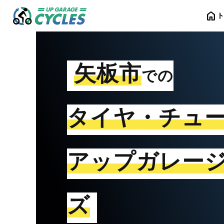
home
矢板市
での
タイヤ・チュ
アップガレー
ズ