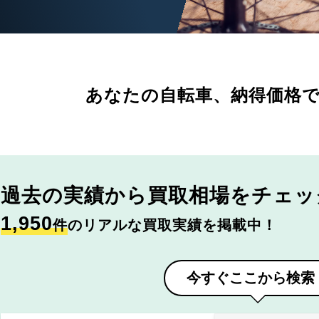
あなたの自転車、
納得価格
過去の実績から
買取相場をチェッ
1,950
件
のリアルな買取実績を掲載中！
今すぐここから検索