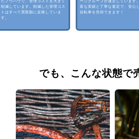
たノウハウで、管理コストを大きく
ージグループが運営しています
削減しています。削減した管理コス
富な実績と丁寧な査定で、安心
トはすべて買取額に反映していま
自転車を売却できます！
す。
でも、
こんな状態で