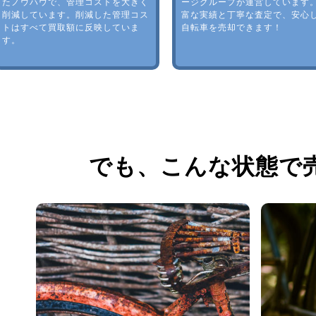
たノウハウで、管理コストを大きく
ージグループが運営しています
削減しています。削減した管理コス
富な実績と丁寧な査定で、安心
トはすべて買取額に反映していま
自転車を売却できます！
す。
でも、
こんな状態で