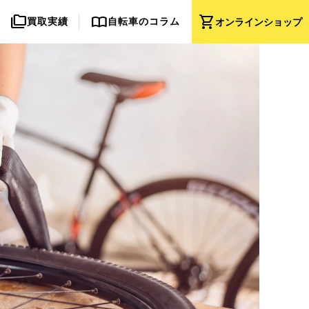
folder_copy
import_contacts
shopping_cart
買取実績
自転車のコラム
オンライン
ショップ