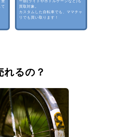
。豊
ー類(ライトやボトルゲージなど)も
して
買取対象。
カスタムした自転車でも、ママチャ
リでも買い取ります！
売れるの？