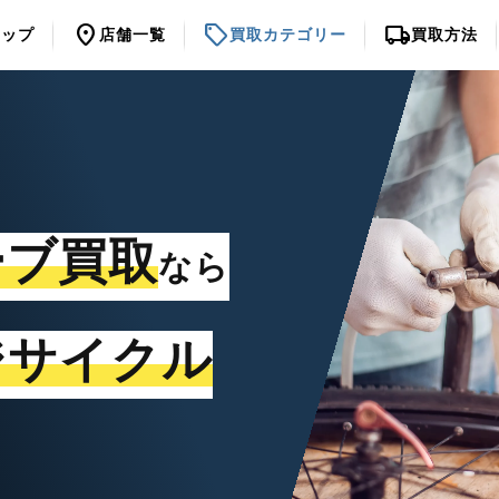
location_on
sell
local_shipping
トップ
店舗一覧
買取カテゴリー
買取方法
ーブ買取
なら
ジサイクル