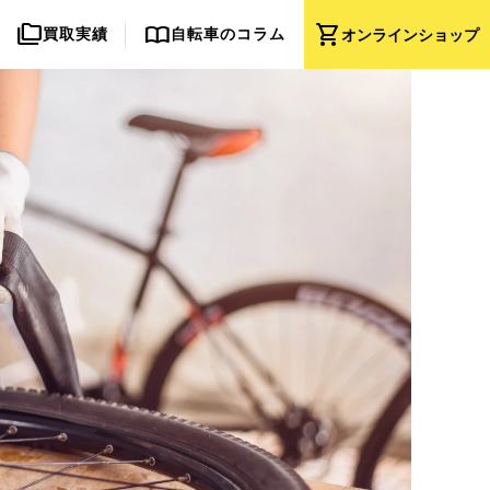
folder_copy
import_contacts
shopping_cart
買取実績
自転車のコラム
オンライン
ショップ