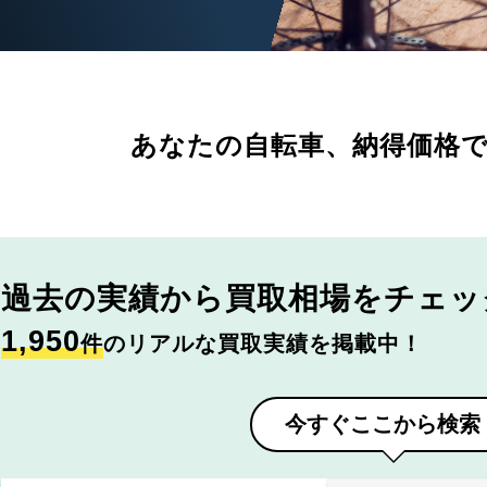
あなたの自転車、
納得価格
過去の実績から
買取相場をチェッ
1,950
件
のリアルな買取実績を掲載中！
今すぐここから検索