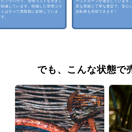
たノウハウで、管理コストを大きく
ージグループが運営しています
削減しています。削減した管理コス
富な実績と丁寧な査定で、安心
トはすべて買取額に反映していま
自転車を売却できます！
す。
でも、
こんな状態で