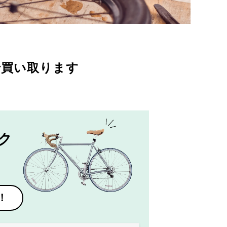
で買い取ります
ク
！