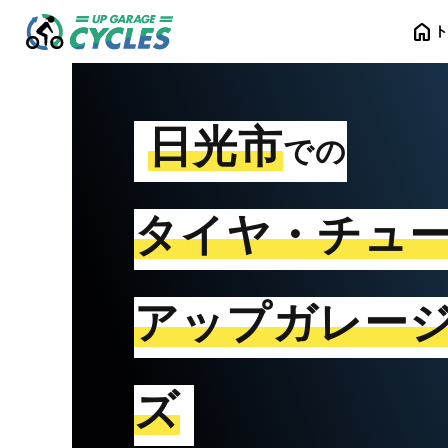
home
日光市
での
タイヤ・チュ
アップガレー
ズ