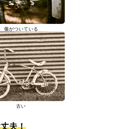
傷がついている
古い
大丈夫！