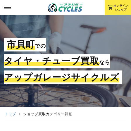
shopping_cart
オンライン
ショップ
市貝町
での
タイヤ・チューブ買取
なら
アップガレージサイクルズ
トップ
ショップ買取カテゴリー詳細