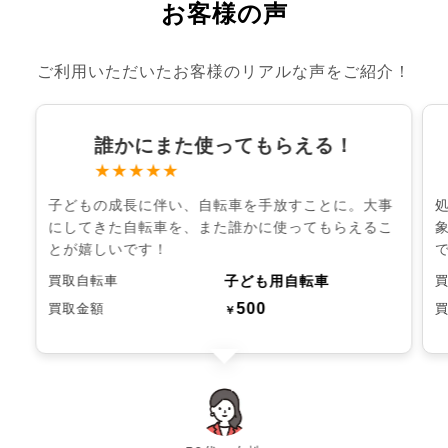
お客様の声
ご利用いただいたお客様のリアルな声をご紹介！
誰かにまた使ってもらえる！
★★★★★
子どもの成長に伴い、自転車を手放すことに。大事
にしてきた自転車を、また誰かに使ってもらえるこ
とが嬉しいです！
子ども用自転車
買取自転車
500
買取金額
￥
chevron_left
chevron_right