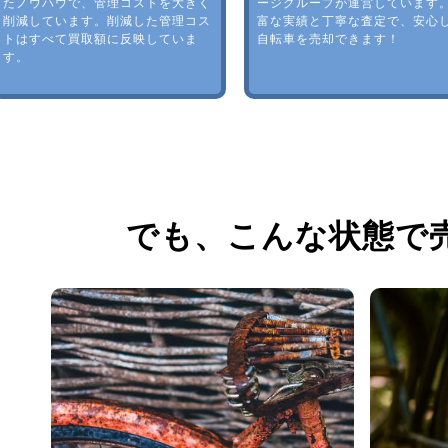
たノウハウで、管理コストを大きく
ージグループが運営しています
削減しています。削減した管理コス
富な実績と丁寧な査定で、安心
トはすべて買取額に反映していま
自転車を売却できます！
す。
でも、
こんな状態で