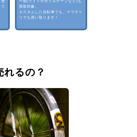
。豊
ー類(ライトやボトルゲージなど)も
して
買取対象。
カスタムした自転車でも、ママチャ
リでも買い取ります！
売れるの？