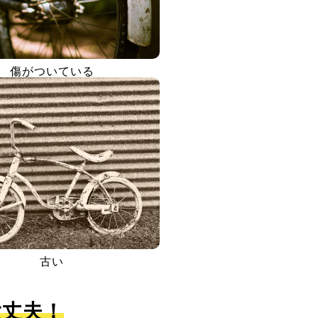
傷がついている
古い
大丈夫！