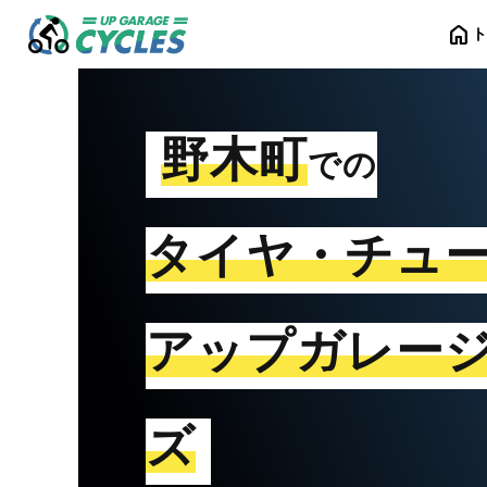
home
野木町
での
タイヤ・チュ
アップガレー
ズ