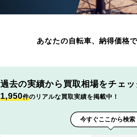
あなたの自転車、
納得価格
過去の実績から
買取相場をチェッ
1,950
件
のリアルな買取実績を掲載中！
今すぐここから検索