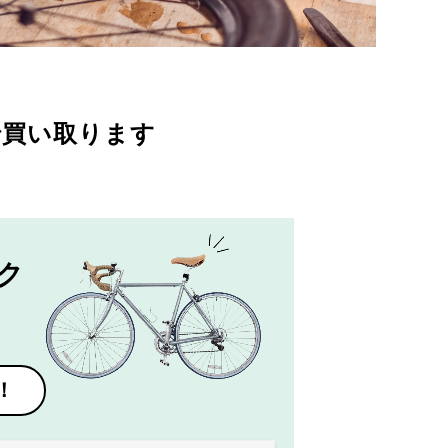
で買い取ります
ク
！