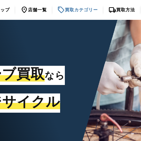
location_on
sell
local_shipping
トップ
店舗一覧
買取カテゴリー
買取方法
ーブ買取
なら
ジサイクル