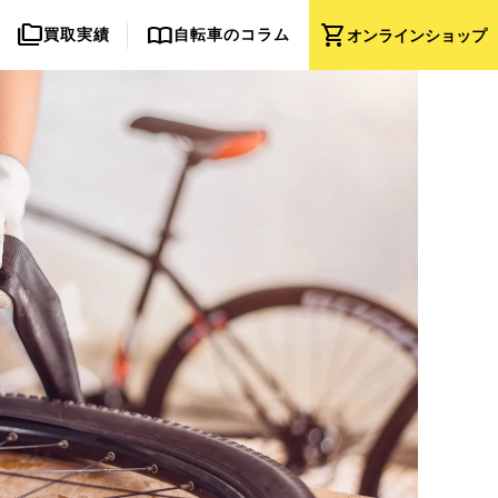
folder_copy
import_contacts
shopping_cart
買取実績
自転車のコラム
オンライン
ショップ