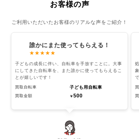
お客様の声
ご利用いただいたお客様のリアルな声をご紹介！
誰かにまた使ってもらえる！
★★★★★
子どもの成長に伴い、自転車を手放すことに。大事
にしてきた自転車を、また誰かに使ってもらえるこ
とが嬉しいです！
子ども用自転車
買取自転車
500
買取金額
￥
chevron_left
chevron_right