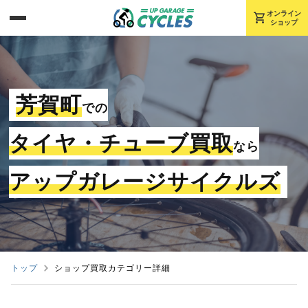
shopping_cart
オンライン
ショップ
芳賀町
での
タイヤ・チューブ買取
なら
アップガレージサイクルズ
トップ
ショップ買取カテゴリー詳細