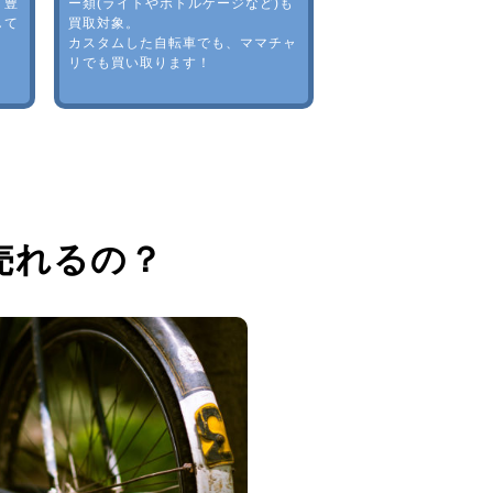
。豊
ー類(ライトやボトルゲージなど)も
して
買取対象。
カスタムした自転車でも、ママチャ
リでも買い取ります！
売れるの？