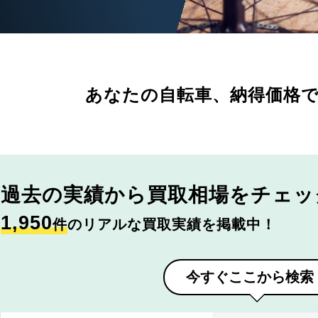
あなたの自転車、
納得価格
過去の実績から
買取相場をチェッ
1,950
件
のリアルな買取実績を掲載中！
今すぐここから検索