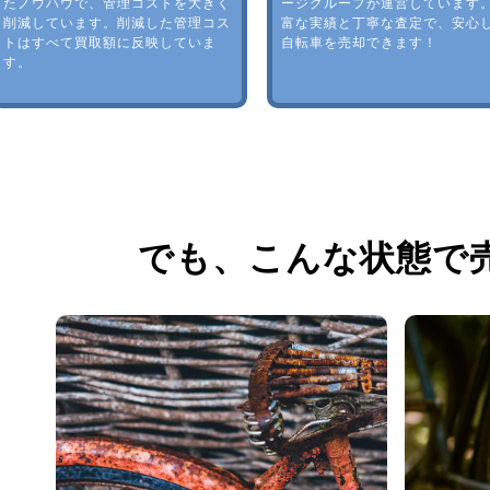
たノウハウで、管理コストを大きく
ージグループが運営しています
削減しています。削減した管理コス
富な実績と丁寧な査定で、安心
トはすべて買取額に反映していま
自転車を売却できます！
す。
でも、
こんな状態で