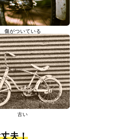
傷がついている
古い
大丈夫！