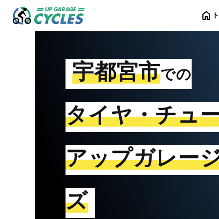
home
宇都宮市
での
タイヤ・チュ
アップガレー
ズ