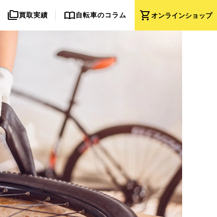
folder_copy
import_contacts
shopping_cart
買取実績
自転車のコラム
オンライン
ショップ