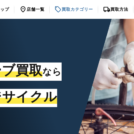
location_on
sell
local_shipping
トップ
店舗一覧
買取カテゴリー
買取方法
ーブ買取
なら
ジサイクル