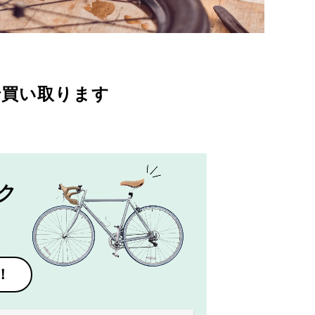
で買い取ります
ク
！