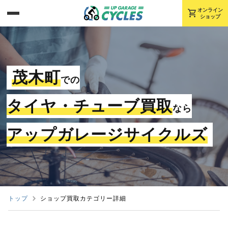
shopping_cart
オンライン
ショップ
茂木町
での
タイヤ・チューブ買取
なら
アップガレージサイクルズ
トップ
ショップ買取カテゴリー詳細