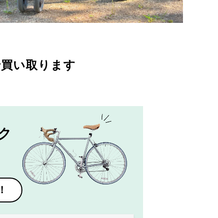
で買い取ります
ク
！