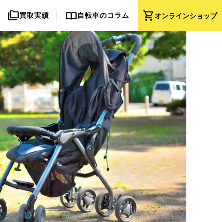
folder_copy
import_contacts
shopping_cart
買取実績
自転車のコラム
オンライン
ショップ