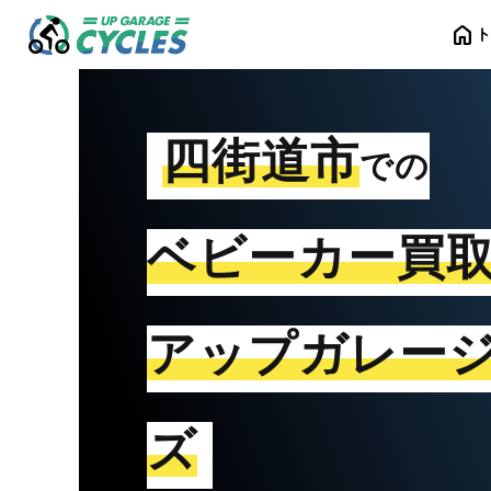
home
四街道市
での
ベビーカー買
アップガレー
ズ