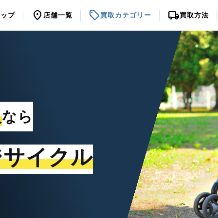
location_on
sell
local_shipping
トップ
店舗一覧
買取カテゴリー
買取方法
取
なら
ジサイクル