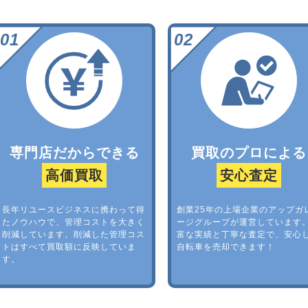
専門店だからできる
買取のプロによる
高価買取
安心査定
長年リユースビジネスに携わって得
創業25年の上場企業のアップガ
たノウハウで、管理コストを大きく
ージグループが運営しています
削減しています。削減した管理コス
富な実績と丁寧な査定で、安心
トはすべて買取額に反映していま
自転車を売却できます！
す。