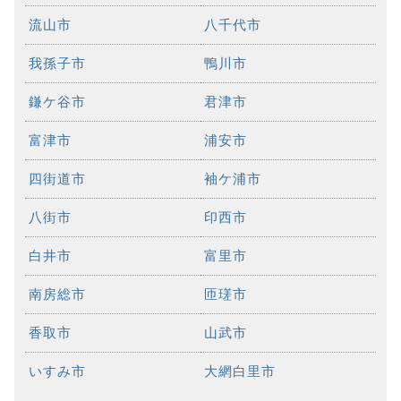
流山市
八千代市
我孫子市
鴨川市
鎌ケ谷市
君津市
富津市
浦安市
四街道市
袖ケ浦市
八街市
印西市
白井市
富里市
南房総市
匝瑳市
香取市
山武市
いすみ市
大網白里市