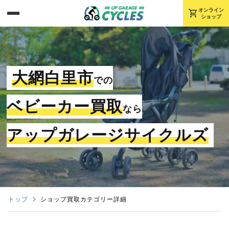
shopping_cart
オンライン
ショップ
大網白里市
での
ベビーカー買取
なら
アップガレージサイクルズ
トップ
ショップ買取カテゴリー詳細