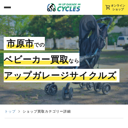
shopping_cart
オンライン
ショップ
市原市
での
ベビーカー買取
なら
アップガレージサイクルズ
トップ
ショップ買取カテゴリー詳細