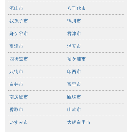
流山市
八千代市
我孫子市
鴨川市
鎌ケ谷市
君津市
富津市
浦安市
四街道市
袖ケ浦市
八街市
印西市
白井市
富里市
南房総市
匝瑳市
香取市
山武市
いすみ市
大網白里市