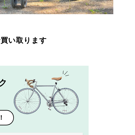
で買い取ります
ク
！