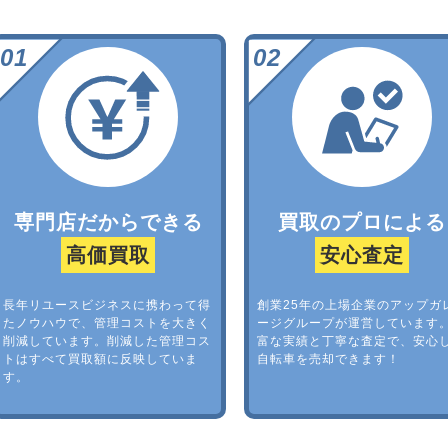
専門店だからできる
買取のプロによる
高価買取
安心査定
長年リユースビジネスに携わって得
創業25年の上場企業のアップガ
たノウハウで、管理コストを大きく
ージグループが運営しています
削減しています。削減した管理コス
富な実績と丁寧な査定で、安心
トはすべて買取額に反映していま
自転車を売却できます！
す。