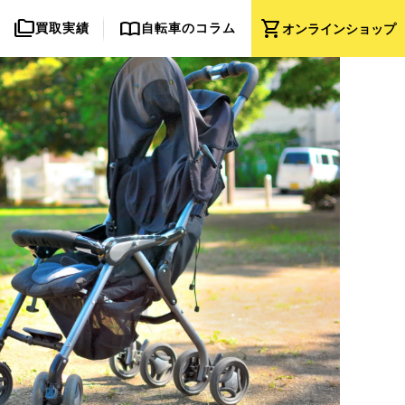
folder_copy
import_contacts
shopping_cart
買取実績
自転車のコラム
オンライン
ショップ