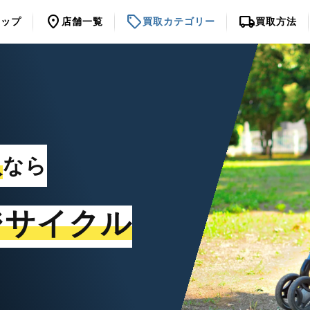
location_on
sell
local_shipping
トップ
店舗一覧
買取カテゴリー
買取方法
取
なら
ジサイクル