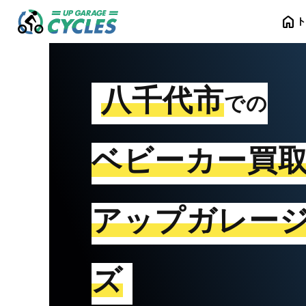
home
八千代市
での
ベビーカー買
アップガレー
ズ