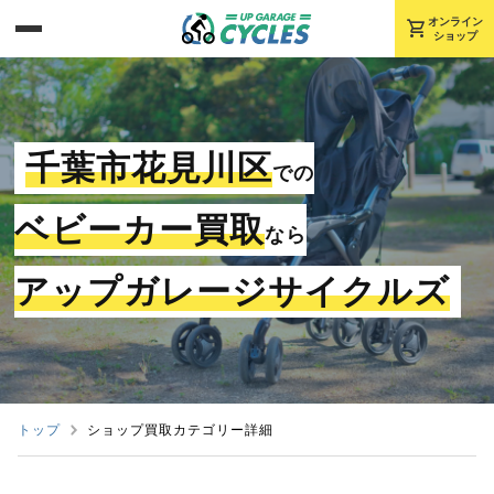
shopping_cart
オンライン
ショップ
千葉市花見川区
での
ベビーカー買取
なら
アップガレージサイクルズ
トップ
ショップ買取カテゴリー詳細