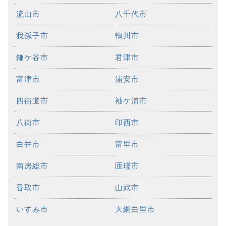
流山市
八千代市
我孫子市
鴨川市
鎌ケ谷市
君津市
富津市
浦安市
四街道市
袖ケ浦市
八街市
印西市
白井市
富里市
南房総市
匝瑳市
香取市
山武市
いすみ市
大網白里市