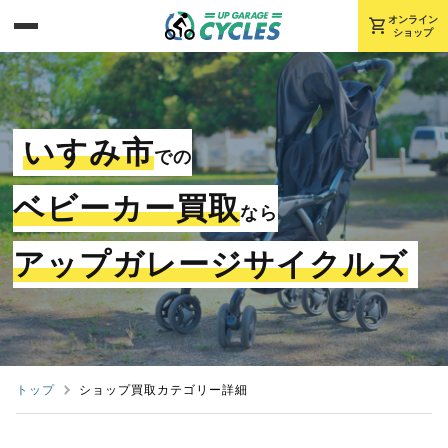
shopping_cart
オンライン
ショップ
いすみ市
での
ベビーカー買取
なら
アップガレージサイクルズ
トップ
ショップ買取カテゴリー詳細