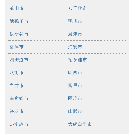
流山市
八千代市
我孫子市
鴨川市
鎌ケ谷市
君津市
富津市
浦安市
四街道市
袖ケ浦市
八街市
印西市
白井市
富里市
南房総市
匝瑳市
香取市
山武市
いすみ市
大網白里市