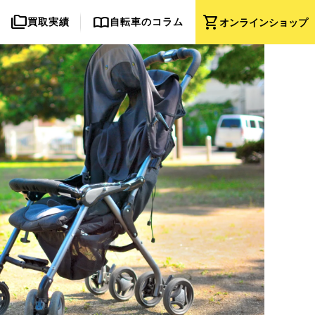
folder_copy
import_contacts
shopping_cart
買取実績
自転車のコラム
オンライン
ショップ