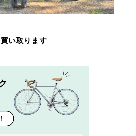
で買い取ります
ク
！