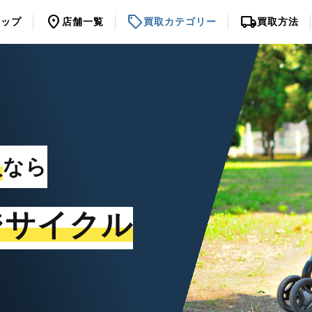
location_on
sell
local_shipping
トップ
店舗一覧
買取カテゴリー
買取方法
取
なら
ジサイクル