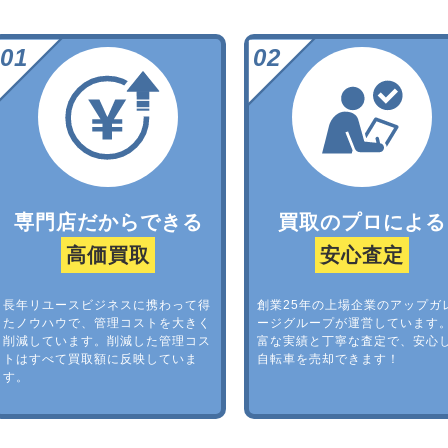
専門店だからできる
買取のプロによる
高価買取
安心査定
長年リユースビジネスに携わって得
創業25年の上場企業のアップガ
たノウハウで、管理コストを大きく
ージグループが運営しています
削減しています。削減した管理コス
富な実績と丁寧な査定で、安心
トはすべて買取額に反映していま
自転車を売却できます！
す。