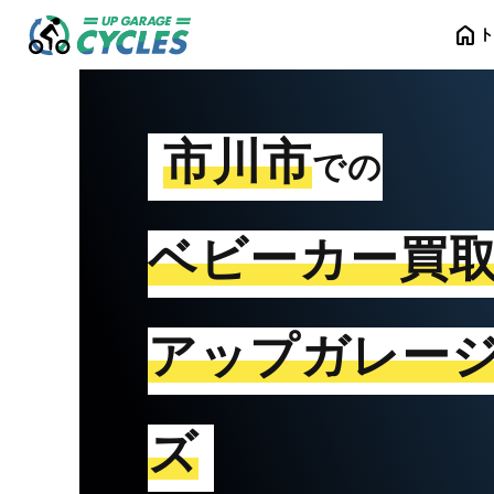
home
市川市
での
ベビーカー買
アップガレー
ズ