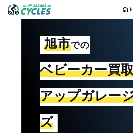
home
旭市
での
ベビーカー買
アップガレー
ズ