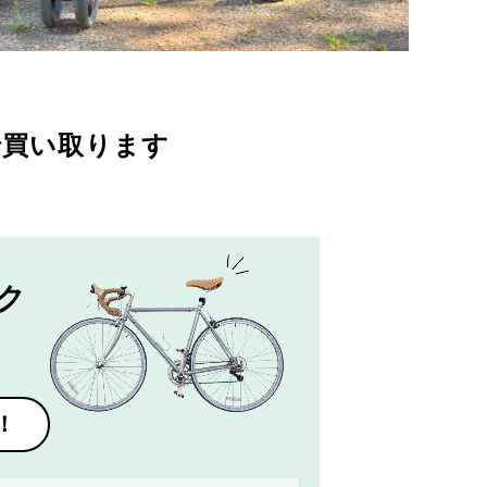
で買い取ります
ク
！