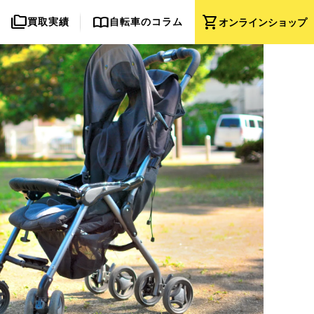
folder_copy
import_contacts
shopping_cart
買取実績
自転車のコラム
オンライン
ショップ