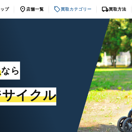
location_on
sell
local_shipping
トップ
店舗一覧
買取カテゴリー
買取方法
取
なら
ジサイクル