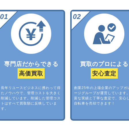
専門店だからできる
買取のプロによる
高価買取
安心査定
長年リユースビジネスに携わって得
創業25年の上場企業のアップガ
たノウハウで、管理コストを大きく
ージグループが運営しています
削減しています。削減した管理コス
富な実績と丁寧な査定で、安心
トはすべて買取額に反映していま
自転車を売却できます！
す。