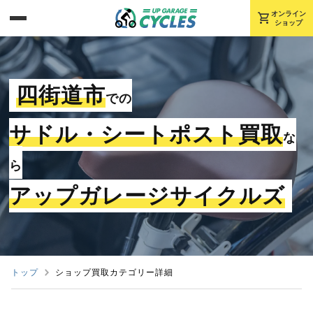
shopping_cart
オンライン
ショップ
四街道市
での
サドル・シートポスト買取
な
ら
アップガレージサイクルズ
トップ
ショップ買取カテゴリー詳細