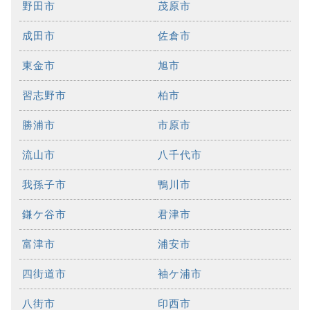
野田市
茂原市
成田市
佐倉市
東金市
旭市
習志野市
柏市
勝浦市
市原市
流山市
八千代市
我孫子市
鴨川市
鎌ケ谷市
君津市
富津市
浦安市
四街道市
袖ケ浦市
八街市
印西市