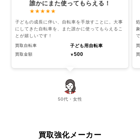
誰かにまた使ってもらえる！
★★★★★
子どもの成長に伴い、自転車を手放すことに。大事
にしてきた自転車を、また誰かに使ってもらえるこ
とが嬉しいです！
子ども用自転車
買取自転車
500
買取金額
￥
chevron_left
chevron_right
50代・女性
買取強化メーカー