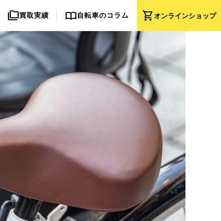
folder_copy
import_contacts
shopping_cart
買取実績
自転車のコラム
オンライン
ショップ