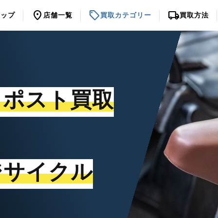
location_on
sell
local_shipping
トップ
店舗一覧
買取カテゴリー
買取方法
トポスト買取
ジサイクル