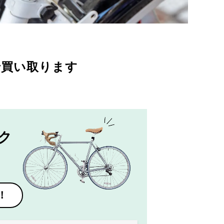
で買い取ります
ク
！