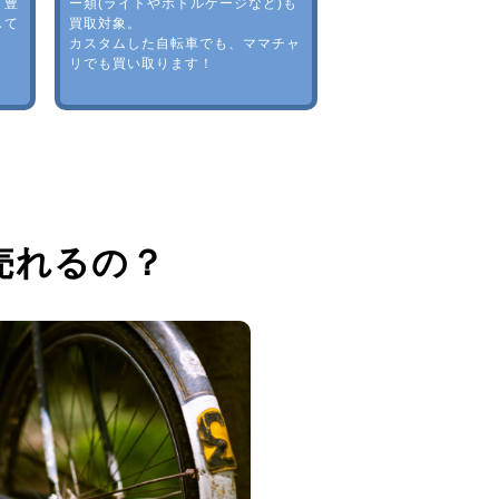
。豊
ー類(ライトやボトルゲージなど)も
して
買取対象。
カスタムした自転車でも、ママチャ
リでも買い取ります！
売れるの？