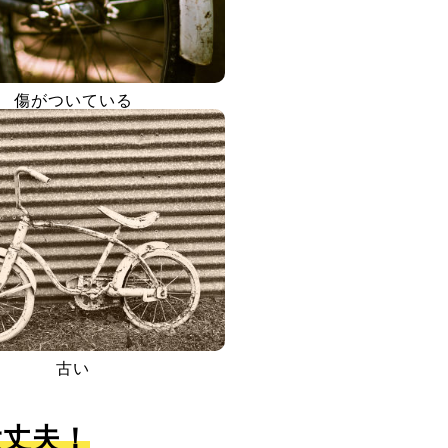
傷がついている
古い
大丈夫！