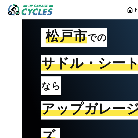
home
松戸市
での
サドル・シー
なら
アップガレー
ズ