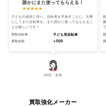
誰かにまた使ってもらえる！
★★★★★
子どもの成長に伴い、自転車を手放すことに。大事
にしてきた自転車を、また誰かに使ってもらえるこ
とが嬉しいです！
子ども用自転車
買取自転車
500
買取金額
￥
chevron_left
chevron_right
50代・女性
買取強化メーカー