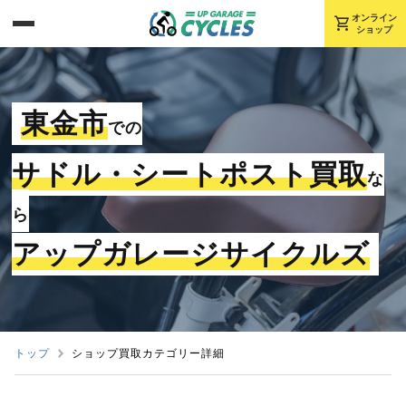
shopping_cart
オンライン
ショップ
東金市
での
サドル・シートポスト買取
な
ら
アップガレージサイクルズ
トップ
ショップ買取カテゴリー詳細