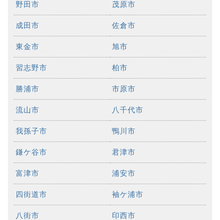
野田市
茂原市
成田市
佐倉市
東金市
旭市
習志野市
柏市
勝浦市
市原市
流山市
八千代市
我孫子市
鴨川市
鎌ケ谷市
君津市
富津市
浦安市
四街道市
袖ケ浦市
八街市
印西市