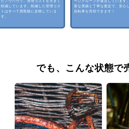
たノウハウで、管理コストを大きく
ージグループが運営しています
削減しています。削減した管理コス
富な実績と丁寧な査定で、安心
トはすべて買取額に反映していま
自転車を売却できます！
す。
でも、
こんな状態で