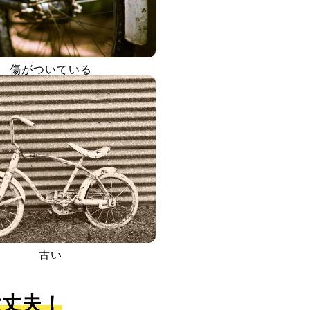
傷がついている
古い
大丈夫！