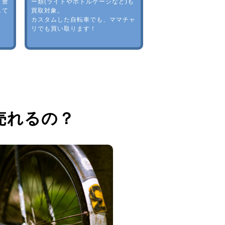
。豊
ー類(ライトやボトルゲージなど)も
して
買取対象。
カスタムした自転車でも、ママチャ
リでも買い取ります！
売れるの？