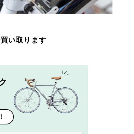
で買い取ります
ク
！