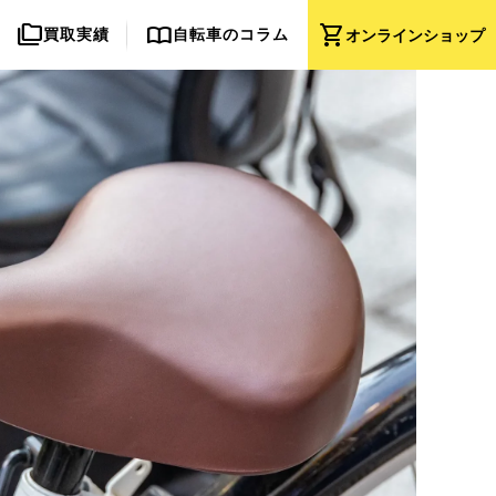
folder_copy
import_contacts
shopping_cart
買取実績
自転車のコラム
オンライン
ショップ