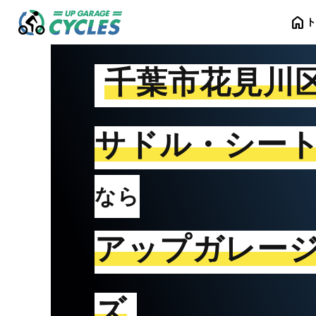
home
千葉市花見川
サドル・シー
なら
アップガレー
ズ