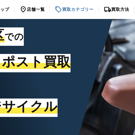
location_on
sell
local_shipping
トップ
店舗一覧
買取カテゴリー
買取方法
区
での
トポスト買取
ジサイクル