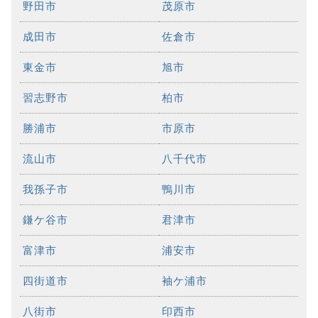
野田市
茂原市
成田市
佐倉市
東金市
旭市
習志野市
柏市
勝浦市
市原市
流山市
八千代市
我孫子市
鴨川市
鎌ケ谷市
君津市
富津市
浦安市
四街道市
袖ケ浦市
八街市
印西市