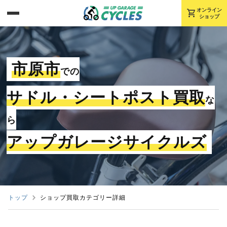
shopping_cart
オンライン
ショップ
市原市
での
サドル・シートポスト買取
な
ら
アップガレージサイクルズ
トップ
ショップ買取カテゴリー詳細