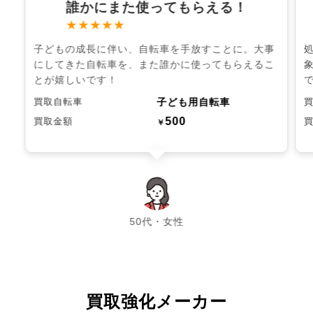
誰かにまた使ってもらえる！
★★★★★
子どもの成長に伴い、自転車を手放すことに。大事
にしてきた自転車を、また誰かに使ってもらえるこ
とが嬉しいです！
子ども用自転車
買取自転車
500
買取金額
￥
chevron_left
chevron_right
50代・女性
買取強化メーカー