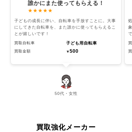
誰かにまた使ってもらえる！
★★★★★
子どもの成長に伴い、自転車を手放すことに。大事
にしてきた自転車を、また誰かに使ってもらえるこ
とが嬉しいです！
子ども用自転車
買取自転車
500
買取金額
￥
chevron_left
chevron_right
50代・女性
買取強化メーカー