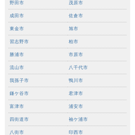
野田市
茂原市
成田市
佐倉市
東金市
旭市
習志野市
柏市
勝浦市
市原市
流山市
八千代市
我孫子市
鴨川市
鎌ケ谷市
君津市
富津市
浦安市
四街道市
袖ケ浦市
八街市
印西市