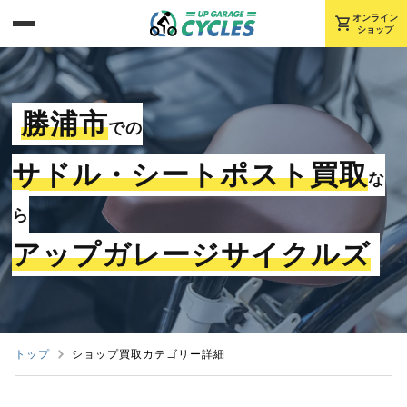
shopping_cart
オンライン
ショップ
勝浦市
での
サドル・シートポスト買取
な
ら
アップガレージサイクルズ
トップ
ショップ買取カテゴリー詳細