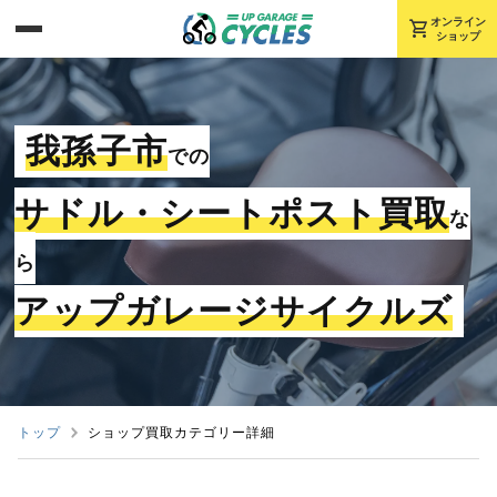
shopping_cart
オンライン
ショップ
我孫子市
での
サドル・シートポスト買取
な
ら
アップガレージサイクルズ
トップ
ショップ買取カテゴリー詳細