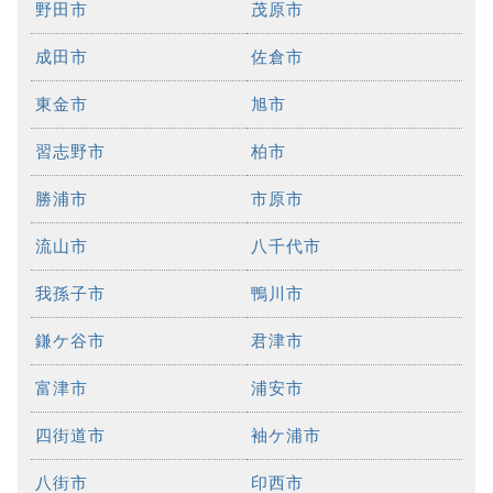
野田市
茂原市
成田市
佐倉市
東金市
旭市
習志野市
柏市
勝浦市
市原市
流山市
八千代市
我孫子市
鴨川市
鎌ケ谷市
君津市
富津市
浦安市
四街道市
袖ケ浦市
八街市
印西市