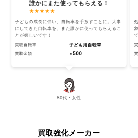
誰かにまた使ってもらえる！
★★★★★
子どもの成長に伴い、自転車を手放すことに。大事
にしてきた自転車を、また誰かに使ってもらえるこ
とが嬉しいです！
子ども用自転車
買取自転車
500
買取金額
￥
chevron_left
chevron_right
50代・女性
買取強化メーカー