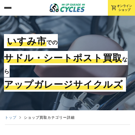
shopping_cart
オンライン
ショップ
いすみ市
での
サドル・シートポスト買取
な
ら
アップガレージサイクルズ
トップ
ショップ買取カテゴリー詳細