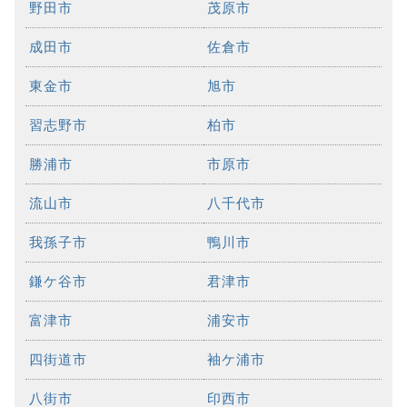
野田市
茂原市
成田市
佐倉市
東金市
旭市
習志野市
柏市
勝浦市
市原市
流山市
八千代市
我孫子市
鴨川市
鎌ケ谷市
君津市
富津市
浦安市
四街道市
袖ケ浦市
八街市
印西市