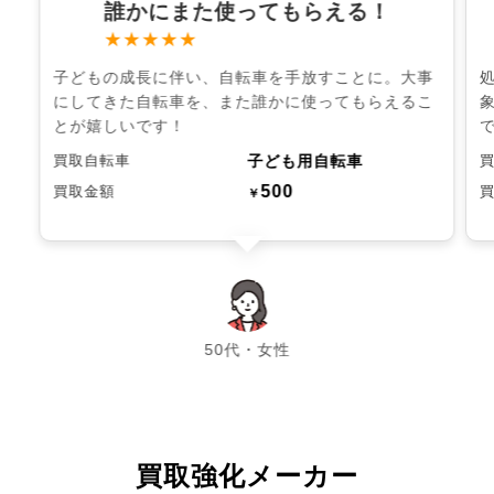
誰かにまた使ってもらえる！
★★★★★
子どもの成長に伴い、自転車を手放すことに。大事
にしてきた自転車を、また誰かに使ってもらえるこ
とが嬉しいです！
子ども用自転車
買取自転車
500
買取金額
￥
chevron_left
chevron_right
50代・女性
買取強化メーカー