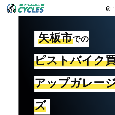
home
矢板市
での
ピストバイク
アップガレー
ズ