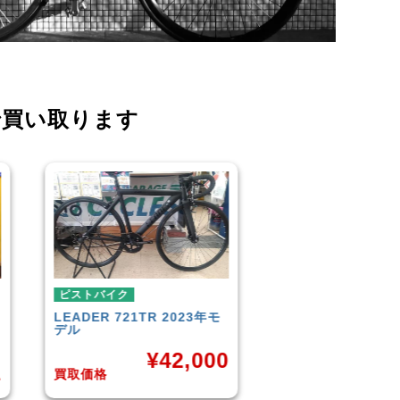
で買い取ります
ピストバイク
ピストバイク
FUJI
TRACK 1.1 2014年モ
BROTURES
TYR
デル
BIKES KAGERO
0
¥
33,000
¥
8
買取価格
買取価格