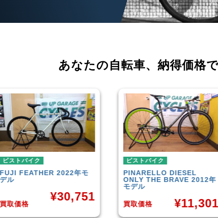
あなたの自転車、
納得価格
ピストバイク
ピストバイク
PINARELLO
DIESEL
LEADER
721TR 2023年モ
ONLY THE BRAVE 2012年
デル
モデル
¥
42,00
¥
11,301
買取価格
買取価格