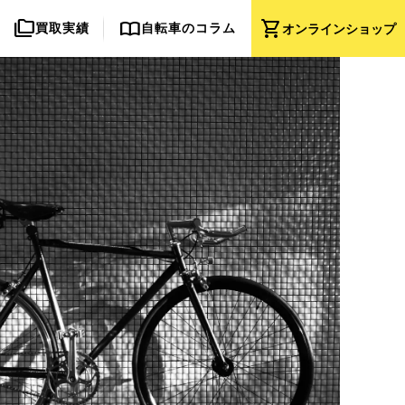
folder_copy
import_contacts
shopping_cart
買取実績
自転車のコラム
オンライン
ショップ