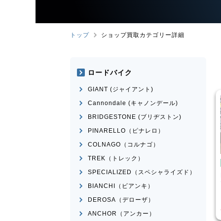
トップ
ショップ買取カテゴリー詳細
ロードバイク
GIANT (ジャイアント)
Cannondale (キャノンデール)
BRIDGESTONE (ブリヂストン)
PINARELLO（ピナレロ）
COLNAGO（コルナゴ）
TREK（トレック）
イク
ピストバイク
SPECIALIZED（スペシャライズド）
ather CX
FUJI
FEATHER 2022年モ
デル
BIANCHI（ビアンキ）
¥
25,520
¥
30,751
DEROSA（デローザ）
格
買取価格
ANCHOR（アンカー）