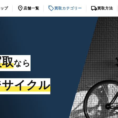
location_on
sell
local_shipping
トップ
店舗一覧
買取カテゴリー
買取方法
買取
なら
ジサイクル