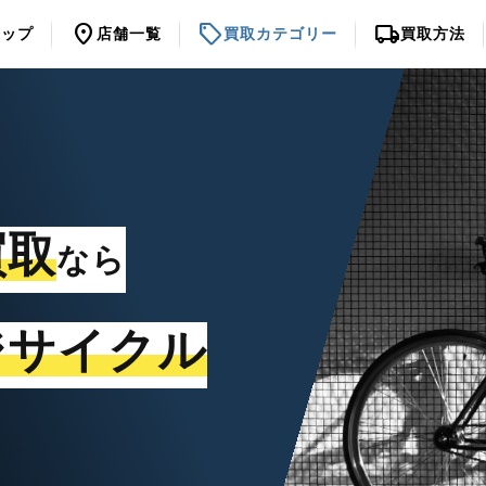
location_on
sell
local_shipping
トップ
店舗一覧
買取カテゴリー
買取方法
買取
なら
ジサイクル