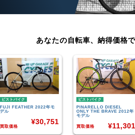
あなたの自転車、
納得価格
ピストバイク
ピストバイク
PINARELLO
DIESEL
LEADER
721TR 2023年モ
ONLY THE BRAVE 2012年
デル
モデル
¥
42,00
¥
11,301
買取価格
買取価格