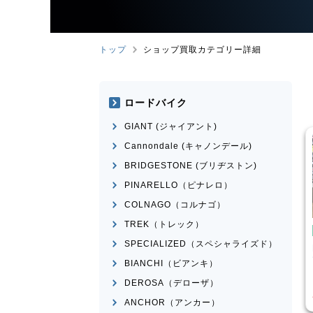
トップ
ショップ買取カテゴリー詳細
ロードバイク
GIANT (ジャイアント)
Cannondale (キャノンデール)
BRIDGESTONE (ブリヂストン)
PINARELLO（ピナレロ）
COLNAGO（コルナゴ）
TREK（トレック）
イク
ピストバイク
SPECIALIZED（スペシャライズド）
ather CX
FUJI
FEATHER 2022年モ
デル
BIANCHI（ビアンキ）
¥
25,520
¥
30,751
DEROSA（デローザ）
買取価格
ANCHOR（アンカー）