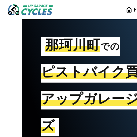
home
那珂川町
での
ピストバイク
アップガレー
ズ