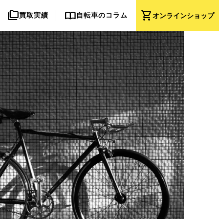
folder_copy
import_contacts
shopping_cart
買取実績
自転車のコラム
オンライン
ショップ