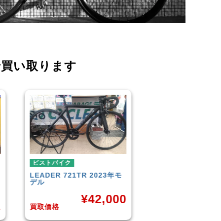
で買い取ります
ピストバイク
ピストバイク
FUJI
TRACK 1.1 2014年モ
BROTURES
TYR
デル
BIKES KAGERO
0
¥
33,000
¥
8
買取価格
買取価格