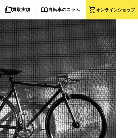
folder_copy
import_contacts
shopping_cart
買取実績
自転車のコラム
オンライン
ショップ