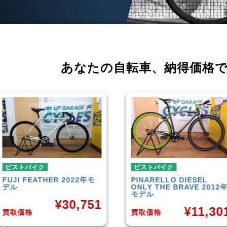
あなたの自転車、
納得価格
バイク
ピストバイク
EATHER 2022年モ
PINARELLO
DIESEL
ONLY THE BRAVE 2012年
モデル
¥
30,751
¥
11,301
格
買取価格