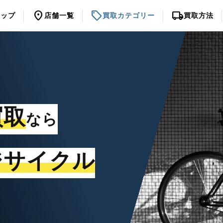
location_on
sell
local_shipping
トップ
店舗一覧
買取カテゴリー
買取方法
買取
なら
ジサイクル