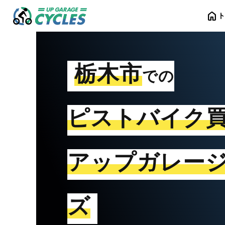
home
栃木市
での
ピストバイク
アップガレー
ズ