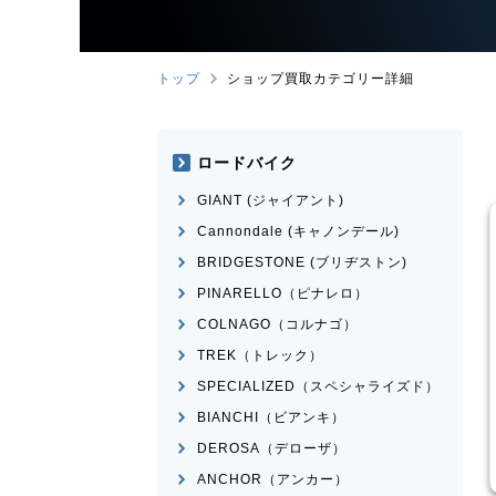
トップ
ショップ買取カテゴリー詳細
ロードバイク
GIANT (ジャイアント)
Cannondale (キャノンデール)
BRIDGESTONE (ブリヂストン)
PINARELLO（ピナレロ）
COLNAGO（コルナゴ）
TREK（トレック）
ピストバイク
ピスト
SPECIALIZED（スペシャライズド）
CAAD
FUJI
Feather CX
FUJI
F
デル
BIANCHI（ビアンキ）
¥
5,847
¥
25,520
DEROSA（デローザ）
買取価格
買取価
ANCHOR（アンカー）